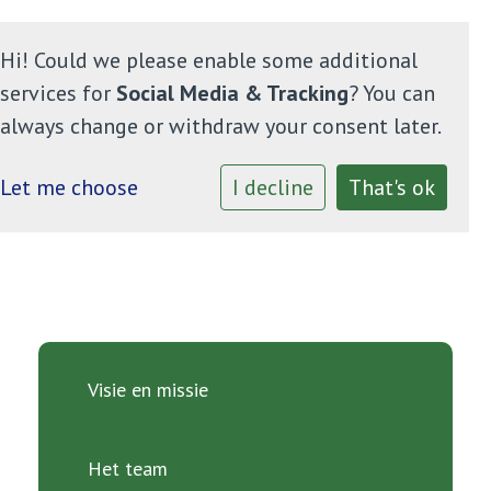
Hi! Could we please enable some additional
services for
Social Media & Tracking
? You can
always change or withdraw your consent later.
Home
Let me choose
I decline
That's ok
Onze school
Informatie
Ouders
Visie en missie
Contact
Het team