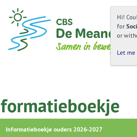
Hi! Cou
for
Soc
or with
Let me
nformatieboekje
Informatieboekje ouders 2026-2027