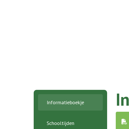
Home
Onze school
Informatie
I
Ouders
Informatieboekje
Contact
Schooltijden