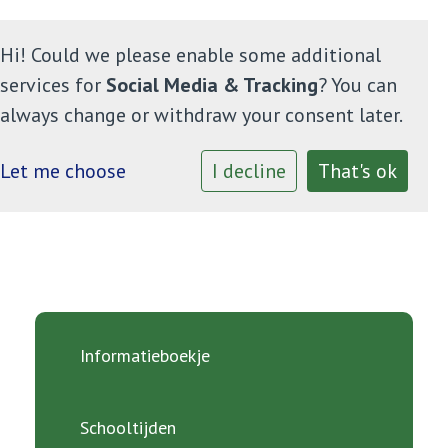
Hi! Could we please enable some additional
services for
Social Media & Tracking
? You can
always change or withdraw your consent later.
Home
Let me choose
I decline
That's ok
Onze school
Informatie
Ouders
Informatieboekje
Contact
Schooltijden